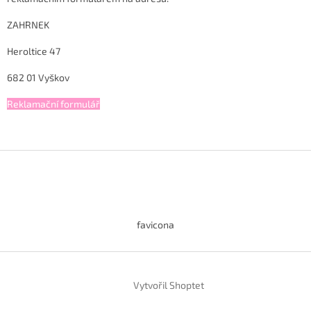
ZAHRNEK
Heroltice 47
682 01 Vyškov
Reklamační formulář
Z
á
p
a
t
favicona
í
Vytvořil Shoptet