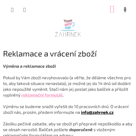
Přejít
NÁKUP
na
obsah
KOŠÍK
Reklamace a vrácení zboží
Výměna a reklamace zboží
Pokud by Vám zboží nevyhovovalo (a věřte, že děláme všechno pro
to, aby taková situace nenastala), je možné jej
do 14 dnů od dodání
jako nepoužité vyměnit. Stačí nám jej poslat jako balíček a přiložit
vyplněný
reklamační formulář
.
Výměnu se budeme snažit vyřešit do 10 pracovních dnů. O vrácení
zboží nás, prosím, předem informujte na
info@zahrnek.cz
Zásilku pečlivě zabalte, aby se zboží při přepravě nepoškodilo a aby
se obsah nerozbil. Balíček pošlete
doporučeně
s vloženým
reklamačním formulářem na adresu: