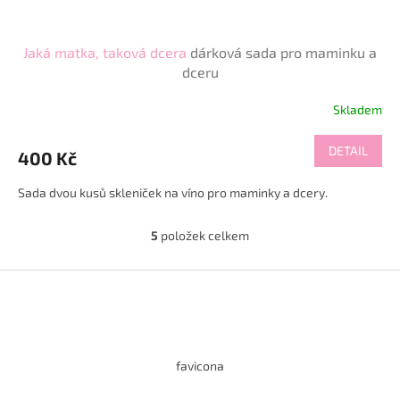
Jaká matka, taková dcera
dárková sada pro maminku a
dceru
Skladem
DETAIL
400 Kč
Sada dvou kusů skleniček na víno pro maminky a dcery.
5
položek celkem
O
v
l
Z
á
á
d
p
a
a
c
t
í
favicona
í
p
r