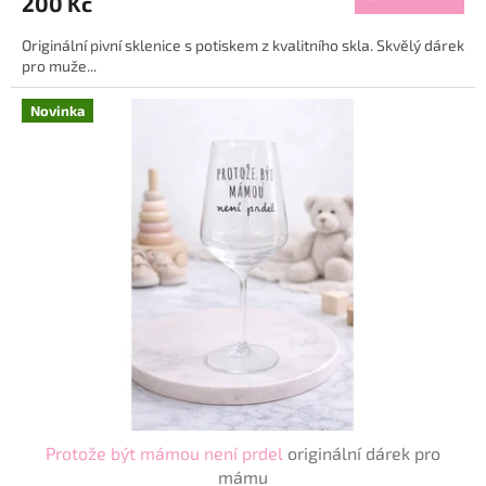
200 Kč
Originální pivní sklenice s potiskem z kvalitního skla. Skvělý dárek
pro muže...
Novinka
Protože být mámou není prdel
originální dárek pro
mámu