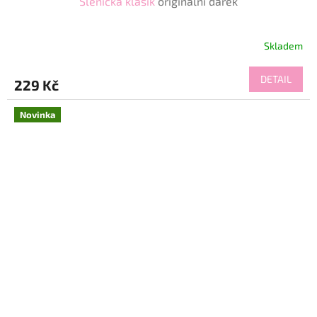
Slenička klasik
originální dárek
Skladem
DETAIL
229 Kč
Novinka