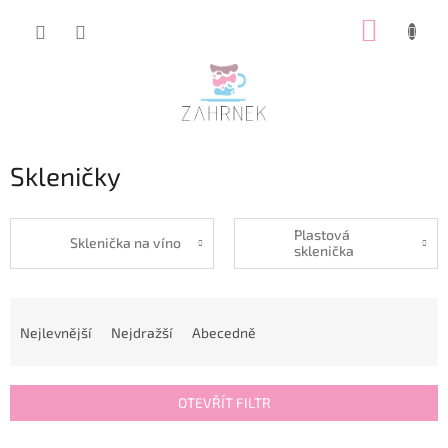
Přejít
NÁKUP
na
obsah
KOŠÍK
Skleničky
Plastová
Sklenička na víno
sklenička
Ř
a
Nejlevnější
Nejdražší
Abecedně
z
e
n
OTEVŘÍT FILTR
í
p